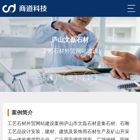
网
站
外
首
贸
外
庐山文磊石材
页
网
贸
观
工艺石材外贸网站建设
站
营
点
帮
案
销
与
助
关
例
推
分
与
于
咨
广
享
支
商
询
案例简介
持
道
与
工艺石材外贸网站建设案例庐山市文磊石材是集石材、石雕
工艺品设计安装，建材、建筑及装饰用石材生产及矿山开采
联
于一体的资源型企业，广泛用于建筑墙面、广场地铺、园林