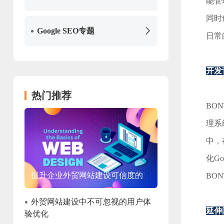
能管
同时
•
Google SEO专题
日常
开发
热门推荐
BO
理系
中，
化G
提升企业外贸网站建设可信度的
BO
有效策略
•
外贸网站建设中不可忽视的用户体
延伸
验优化